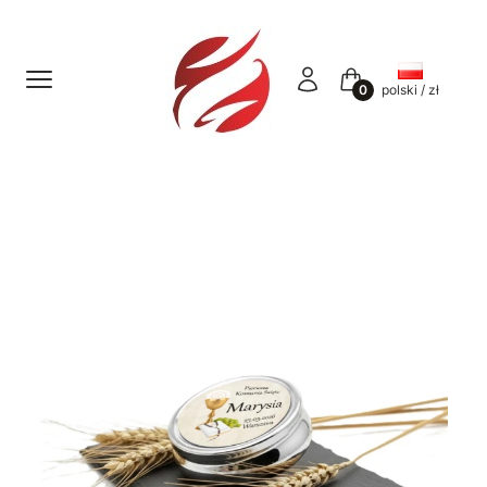
Menu
Zaloguj się
Koszyk
polski / zł
Etykiety