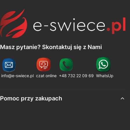
Masz pytanie? Skontaktuj się z Nami
info@e-swiece.pl
czat online
+48 732 22 09 69
WhatsUp
Linki w stopce
Pomoc przy zakupach
Koszty dostawy
Formy płatności