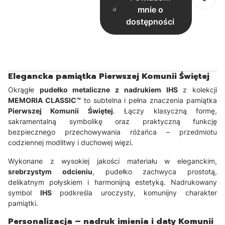
mnie o
dostępności
Elegancka pamiątka Pierwszej Komunii Świętej
Okrągłe
pudełko metaliczne z nadrukiem IHS
z kolekcji
MEMORIA CLASSIC™
to subtelna i pełna znaczenia pamiątka
Pierwszej Komunii Świętej
. Łączy klasyczną formę,
sakramentalną symbolikę oraz praktyczną funkcję
bezpiecznego przechowywania różańca – przedmiotu
codziennej modlitwy i duchowej więzi.
Wykonane z wysokiej jakości materiału w eleganckim,
srebrzystym odcieniu
, pudełko zachwyca prostotą,
delikatnym połyskiem i harmonijną estetyką. Nadrukowany
symbol
IHS
podkreśla uroczysty, komunijny charakter
pamiątki.
Personalizacja – nadruk imienia i daty Komunii