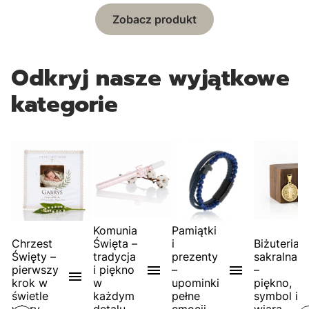
Zobacz produkt
Odkryj nasze wyjątkowe
kategorie
Komunia
Pamiątki
Chrzest
Święta –
i
Biżuteria
Święty –
tradycja
prezenty
sakralna
pierwszy
i piękno
–
–
krok w
w
upominki
piękno,
świetle
każdym
pełne
symbol i
C
h
r
st
wi
ęty
–
pi
e
r
w
s
kr
o
w
ś
wi
e
tl
e
wi
ar