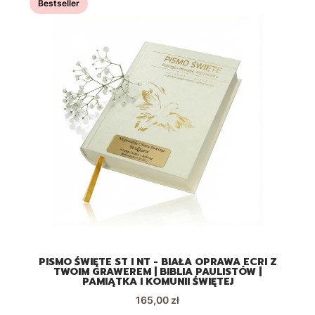
Bestseller
LA
PISMO ŚWIĘTE ST I NT - BIAŁA OPRAWA ECRI Z
M
TWOIM GRAWEREM | BIBLIA PAULISTÓW |
PAMIĄTKA I KOMUNII ŚWIĘTEJ
Cena
165,00 zł