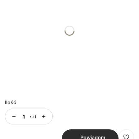
*
Podaj imię dziecka
*
Podaj datę i/lub miejscowość
*
Wybierz czas realizacji zamówienia
Wybierz
Ilość
szt.
Powiadom