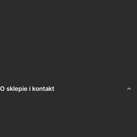
Czas realizacji zamówienia
Polityka prywatności
Regulamin zakupów
Reklamacje i zwroty
FAQ - najczęstsze pytania
Odstąp od umowy TUTAJ
O sklepie i kontakt
Logowanie
Moje zamówienia
Opinie klientów