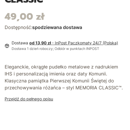
49,00 zł
Cena
Dostępność:
spodziewana dostawa
Dostawa
od 13,90 zł
- InPost Paczkomaty 24/7 (Polska)
Dostawa 1 dzień roboczy; Odbiór w punktach INPOST
Eleganckie, okrągłe
pudełko metalowe z nadrukiem
IHS
i personalizacją imienia oraz daty Komunii.
Klasyczna pamiątka Pierwszej Komunii Świętej do
przechowywania różańca – styl
MEMORIA CLASSIC™
.
Przejdź do pełnego opisu
*
Motyw nadruku
KIELICH
IHS