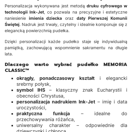
Personalizacja wykonywana jest metodą
druku cyfrowego w
technologii Ink-Jet
, co pozwala na precyzyjne i estetyczne
naniesienie
imienia dziecka
oraz
daty Pierwszej Komunii
Świętej
. Nadruk jest trwały, czytelny i idealnie komponuje się z
elegancką powierzchnią pudełka.
Dzięki personalizacji każde pudełko staje się indywidualną
pamiątką, zachowującą wspomnienie sakramentu na długie
lata.
Dlaczego warto wybrać pudełko MEMORIA
CLASSIC™
okrągły, ponadczasowy kształt
i elegancki
srebrny połysk,
symbol IHS
– klasyczny znak Eucharystii i
obecności Chrystusa,
personalizacja nadrukiem Ink-Jet
– imię i data
uroczystości,
praktyczna funkcja
– idealne do
przechowywania różańca,
uniwersalny charakter – odpowiednie dla
dziewczynki i chłopca,