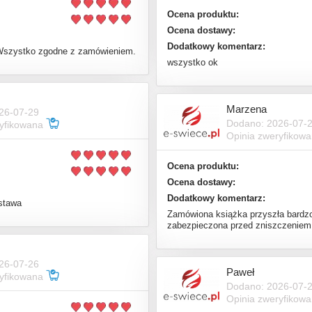
Ocena produktu:
Ocena dostawy:
Dodatkowy komentarz:
 Wszystko zgodne z zamówieniem.
wszystko ok
Marzena
26-07-29
Dodano: 2026-07-
ryfikowana
Opinia zweryfikow
Ocena produktu:
Ocena dostawy:
Dodatkowy komentarz:
ostawa
Zamówiona książka przyszła bardzo
zabezpieczona przed zniszczeniem
26-07-26
Paweł
ryfikowana
Dodano: 2026-07-
Opinia zweryfikow