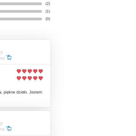
(2)
(1)
(0)
03
ana
, piękne dzieło. Jestem
30
ana