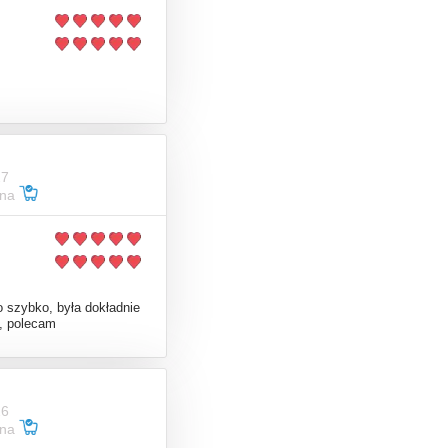
27
ana
 szybko, była dokładnie
, polecam
26
ana