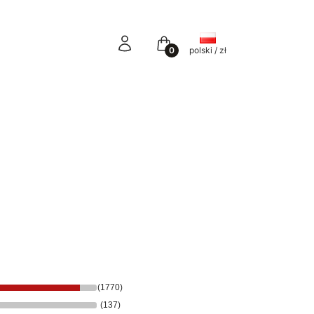
Zaloguj się
Koszyk
Y
polski / zł
(1770)
(137)