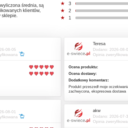
3
 wyliczona średnia, są
ikowanych klientów,
2
 sklepie.
1
Teresa
26-08-05
Dodano: 2026-08-
ryfikowana
Opinia zweryfikow
Ocena produktu:
Ocena dostawy:
Dodatkowy komentarz:
Produkt przeszedł moje oczekiwania
zachwycona, ekspresowa dostawa
akw
26-08-01
Dodano: 2026-07-
ryfikowana
Opinia zweryfikow