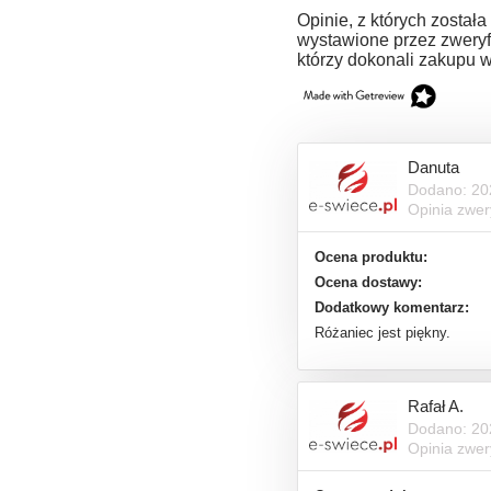
Opinie, z których została
wystawione przez zweryf
którzy dokonali zakupu w
Danuta
Dodano: 20
Opinia zwe
Ocena produktu:
Ocena dostawy:
Dodatkowy komentarz:
Różaniec jest piękny.
Rafał A.
Dodano: 20
Opinia zwe