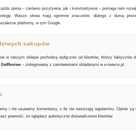
Każda opinia – zarówno pozytywna, jak i konstruktywna – pomaga nam rozwi
bsługę. Wasze słowa mają ogromne znaczenie, dlatego z dumą preze
iezależne platformy, w tym Google.
wdziwych zakupów
ane w naszym sklepie pochodzą wyłącznie od klientów, którzy faktycznie d
m
GetReview
– zintegrowany z zamówieniami składanymi w e-swiece.pl.
i
jemy i nie usuwamy komentarzy, o ile nie naruszają regulaminu. Opinie są 
asz pewność, że oglądasz autentyczne doświadczenia klientów.