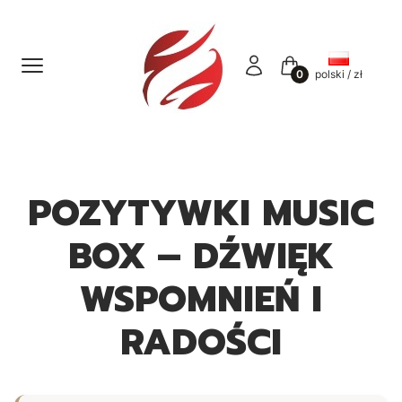
Menu
Zaloguj się
Koszyk
polski / zł
POZYTYWKI MUSIC
BOX – DŹWIĘK
WSPOMNIEŃ I
RADOŚCI