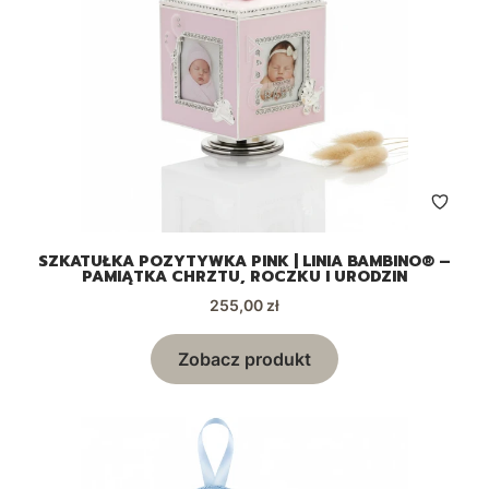
SZKATUŁKA POZYTYWKA PINK | LINIA BAMBINO® –
PAMIĄTKA CHRZTU, ROCZKU I URODZIN
Cena
255,00 zł
Zobacz produkt