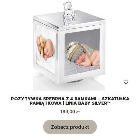
POZYTYWKA SREBRNA Z 4 RAMKAMI – SZKATUŁKA
PAMIĄTKOWA | LINIA BABY SILVER™
Cena
189,00 zł
Zobacz produkt