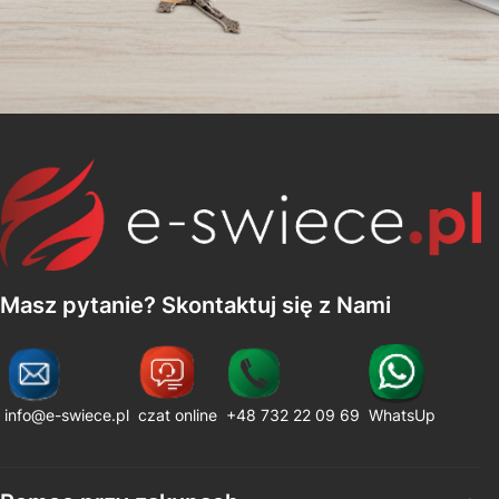
Masz pytanie? Skontaktuj się z Nami
info@e-swiece.pl
czat online
+48 732 22 09 69
WhatsUp
Linki w stopce