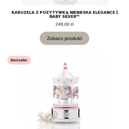
KARUZELA Z POZYTYWKĄ NIEBIESKA ELEGANCE |
BABY SILVER™
Cena
249,00 zł
Zobacz produkt
Bestseller