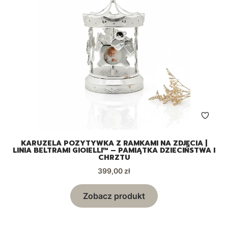
KARUZELA POZYTYWKA Z RAMKAMI NA ZDJĘCIA |
LINIA BELTRAMI GIOIELLI™ – PAMIĄTKA DZIECIŃSTWA I
CHRZTU
Cena
399,00 zł
Zobacz produkt