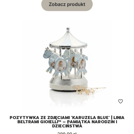
Zobacz produkt
POZYTYWKA ZE ZDJĘCIAMI ‘KARUZELA BLUE’ | LINIA
BELTRAMI GIOIELLI™ – PAMIĄTKA NARODZIN I
DZIECIŃSTWA
Cena
299,00 zł