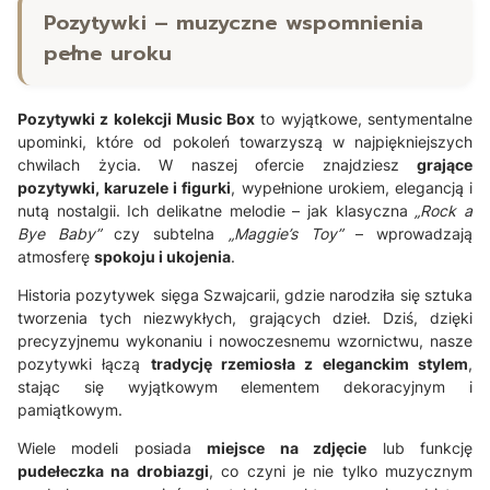
Pozytywki – muzyczne wspomnienia
pełne uroku
Pozytywki z kolekcji Music Box
to wyjątkowe, sentymentalne
upominki, które od pokoleń towarzyszą w najpiękniejszych
chwilach życia. W naszej ofercie znajdziesz
grające
pozytywki, karuzele i figurki
, wypełnione urokiem, elegancją i
nutą nostalgii. Ich delikatne melodie – jak klasyczna
„Rock a
Bye Baby”
czy subtelna
„Maggie’s Toy”
– wprowadzają
atmosferę
spokoju i ukojenia
.
Historia pozytywek sięga Szwajcarii, gdzie narodziła się sztuka
tworzenia tych niezwykłych, grających dzieł. Dziś, dzięki
precyzyjnemu wykonaniu i nowoczesnemu wzornictwu, nasze
pozytywki łączą
tradycję rzemiosła z eleganckim stylem
,
stając się wyjątkowym elementem dekoracyjnym i
pamiątkowym.
Wiele modeli posiada
miejsce na zdjęcie
lub funkcję
pudełeczka na drobiazgi
, co czyni je nie tylko muzycznym