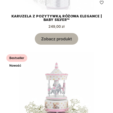
KARUZELA Z POZYTYWKĄ RÓŻOWA ELEGANCE |
BABY SILVER™
Cena
249,00 zł
Zobacz produkt
Bestseller
Nowość