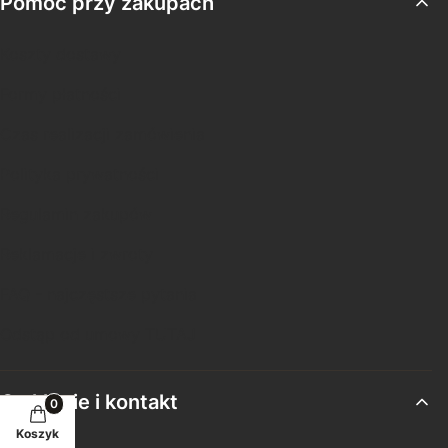
Pomoc przy zakupach
Koszty dostawy
Formy płatności
Czas realizacji zamówienia
Polityka prywatności
Regulamin zakupów
Reklamacje i zwroty
FAQ - najczęstsze pytania
Odstąp od umowy TUTAJ
O sklepie i kontakt
Koszyk