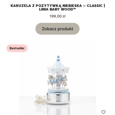
KARUZELA Z POZYTYWKĄ NIEBIESKA – CLASSIC |
LINIA BABY WOOD™
Cena
199,00 zł
Zobacz produkt
Bestseller