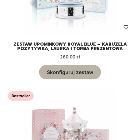
ZESTAW UPOMINKOWY ROYAL BLUE – KARUZELA
POZYTYWKA, LAURKA I TORBA PREZENTOWA
Cena
260,00 zł
Skonfiguruj zestaw
Bestseller