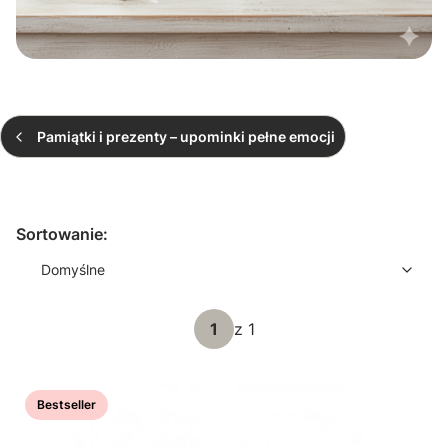
Pamiątki i prezenty – upominki pełne emocji
Koniec filtrów
Lista produktów
Domyślne
Sortowanie:
Domyślne
z 1
Bestseller