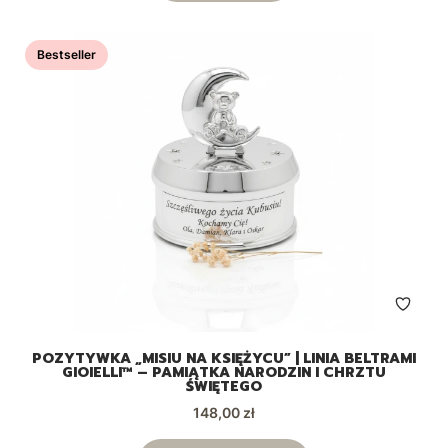
Bestseller
POZYTYWKA „MISIU NA KSIĘŻYCU” | LINIA BELTRAMI
GIOIELLI™ – PAMIĄTKA NARODZIN I CHRZTU
ŚWIĘTEGO
Cena
148,00 zł