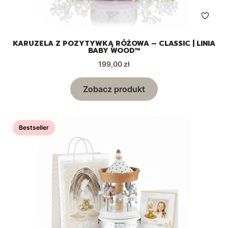
KARUZELA Z POZYTYWKĄ RÓŻOWA – CLASSIC | LINIA
BABY WOOD™
Cena
199,00 zł
Zobacz produkt
Bestseller