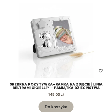
SREBRNA POZYTYWKA–RAMKA NA ZDJĘCIE | LINIA
BELTRAMI GIOIELLI™ – PAMIĄTKA DZIECIŃSTWA
Cena
145,00 zł
Do koszyka