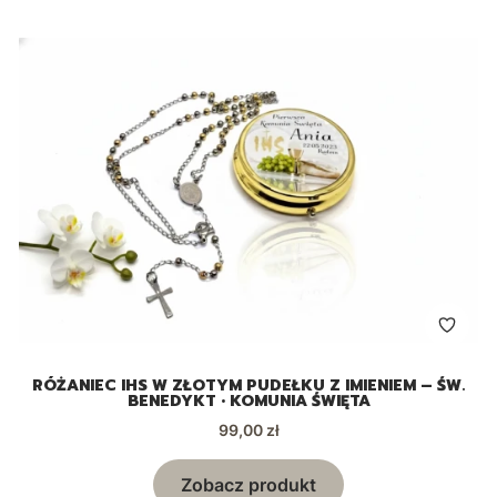
RÓŻANIEC IHS W ZŁOTYM PUDEŁKU Z IMIENIEM – ŚW.
BENEDYKT • KOMUNIA ŚWIĘTA
Cena
99,00 zł
Zobacz produkt