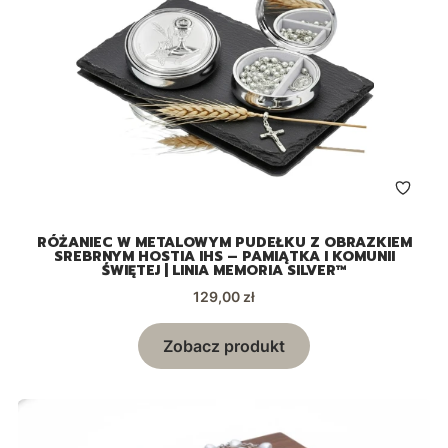
RÓŻANIEC W METALOWYM PUDEŁKU Z OBRAZKIEM
SREBRNYM HOSTIA IHS – PAMIĄTKA I KOMUNII
ŚWIĘTEJ | LINIA MEMORIA SILVER™
Cena
129,00 zł
Zobacz produkt