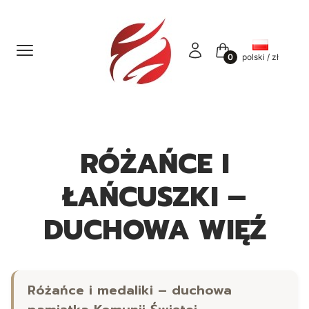
Menu
Zaloguj się
Koszyk
polski / zł
RÓŻAŃCE I
ŁAŃCUSZKI –
DUCHOWA WIĘŹ
Różańce i medaliki – duchowa