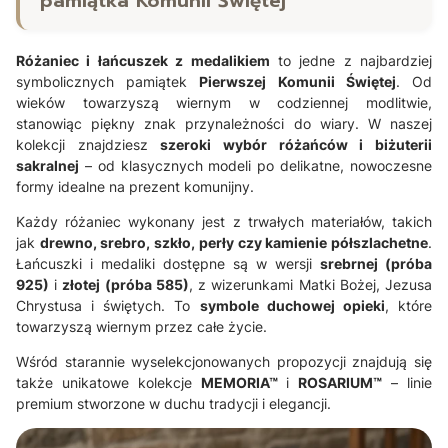
pamiątka Komunii Świętej
Różaniec i łańcuszek z medalikiem
to jedne z najbardziej
symbolicznych pamiątek
Pierwszej Komunii Świętej
. Od
wieków towarzyszą wiernym w codziennej modlitwie,
stanowiąc piękny znak przynależności do wiary. W naszej
kolekcji znajdziesz
szeroki wybór różańców i biżuterii
sakralnej
– od klasycznych modeli po delikatne, nowoczesne
formy idealne na prezent komunijny.
Każdy różaniec wykonany jest z trwałych materiałów, takich
jak
drewno, srebro, szkło, perły czy kamienie półszlachetne
.
Łańcuszki i medaliki dostępne są w wersji
srebrnej (próba
925)
i
złotej (próba 585)
, z wizerunkami Matki Bożej, Jezusa
Chrystusa i świętych. To
symbole duchowej opieki
, które
towarzyszą wiernym przez całe życie.
Wśród starannie wyselekcjonowanych propozycji znajdują się
także unikatowe kolekcje
MEMORIA™
i
ROSARIUM™
– linie
premium stworzone w duchu tradycji i elegancji.