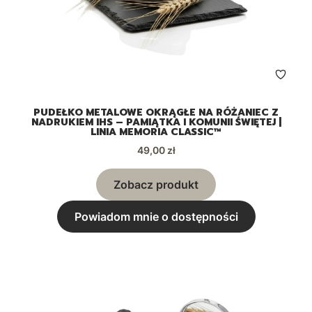
PUDEŁKO METALOWE OKRĄGŁE NA RÓŻANIEC Z
NADRUKIEM IHS – PAMIĄTKA I KOMUNII ŚWIĘTEJ |
LINIA MEMORIA CLASSIC™
Cena
49,00 zł
Zobacz produkt
Powiadom mnie o dostępności