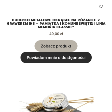
PUDEŁKO METALOWE OKRĄGŁE NA RÓŻANIEC Z
GRAWEREM IHS – PAMIĄTKA I KOMUNII ŚWIĘTEJ | LINIA
MEMORIA CLASSIC™
Cena
49,00 zł
Zobacz produkt
Powiadom mnie o dostępności