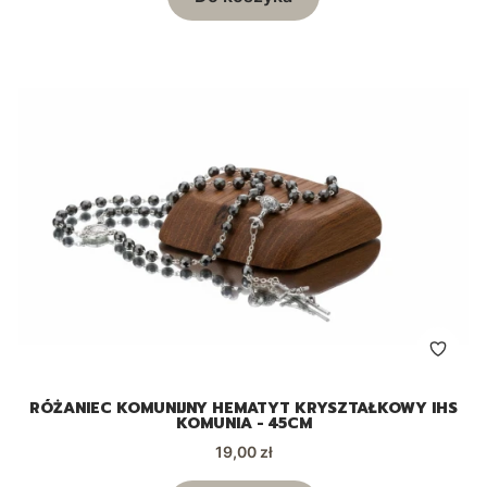
RÓŻANIEC KOMUNIJNY HEMATYT KRYSZTAŁKOWY IHS
KOMUNIA - 45CM
Cena
19,00 zł