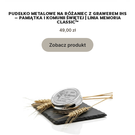
PUDEŁKO METALOWE NA RÓŻANIEC Z GRAWEREM IHS
– PAMIĄTKA I KOMUNII ŚWIĘTEJ | LINIA MEMORIA
CLASSIC™
Cena
49,00 zł
Zobacz produkt