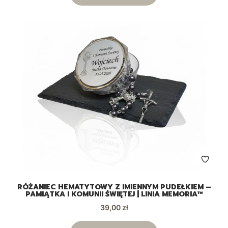
RÓŻANIEC HEMATYTOWY Z IMIENNYM PUDEŁKIEM –
PAMIĄTKA I KOMUNII ŚWIĘTEJ | LINIA MEMORIA™
Cena
39,00 zł