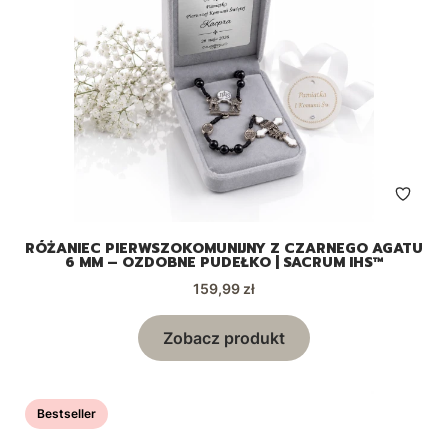
RÓŻANIEC PIERWSZOKOMUNIJNY Z CZARNEGO AGATU
6 MM – OZDOBNE PUDEŁKO | SACRUM IHS™
Cena
159,99 zł
Zobacz produkt
Bestseller