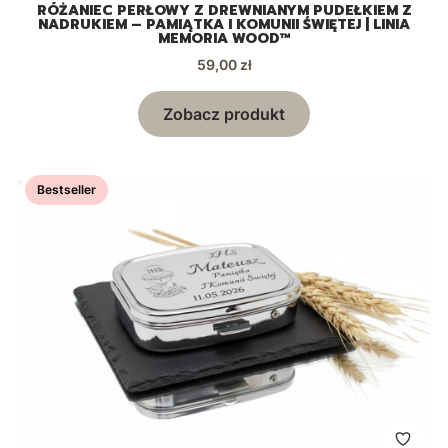
RÓŻANIEC PERŁOWY Z DREWNIANYM PUDEŁKIEM Z
NADRUKIEM – PAMIĄTKA I KOMUNII ŚWIĘTEJ | LINIA
MEMORIA WOOD™
Cena
59,00 zł
Zobacz produkt
Bestseller