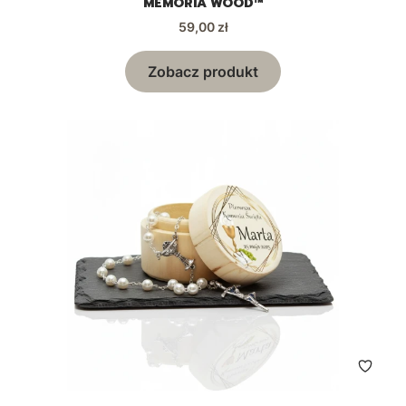
MEMORIA WOOD™
Cena
59,00 zł
Zobacz produkt