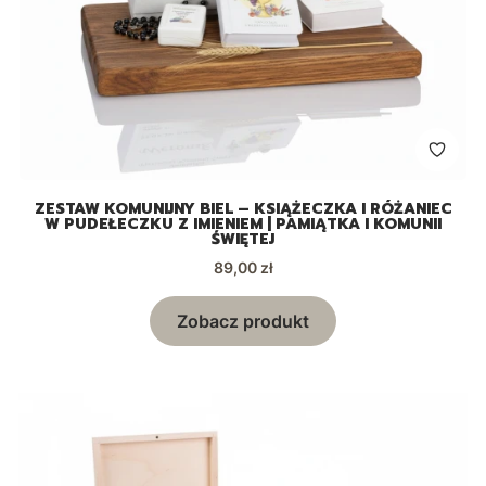
ZESTAW KOMUNIJNY BIEL – KSIĄŻECZKA I RÓŻANIEC
W PUDEŁECZKU Z IMIENIEM | PAMIĄTKA I KOMUNII
ŚWIĘTEJ
Cena
89,00 zł
Zobacz produkt