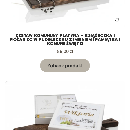
ZESTAW KOMUNIJNY PLATYNA – KSIĄŻECZKA I
RÓŻANIEC W PUDEŁECZKU Z IMIENIEM | PAMIĄTKA I
KOMUNII ŚWIĘTEJ
Cena
89,00 zł
Zobacz produkt