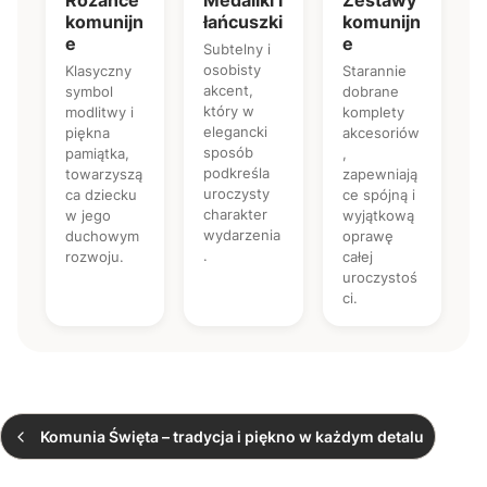
Różańce
Medaliki i
Zestawy
komunijn
łańcuszki
komunijn
e
e
Subtelny i
osobisty
Klasyczny
Starannie
akcent,
symbol
dobrane
który w
modlitwy i
komplety
elegancki
piękna
akcesoriów
sposób
pamiątka,
,
podkreśla
towarzyszą
zapewniają
uroczysty
ca dziecku
ce spójną i
charakter
w jego
wyjątkową
wydarzenia
duchowym
oprawę
.
rozwoju.
całej
uroczystoś
ci.
Komunia Święta – tradycja i piękno w każdym detalu