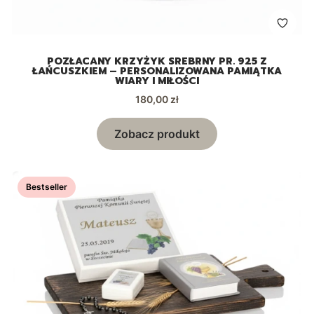
POZŁACANY KRZYŻYK SREBRNY PR. 925 Z
ŁAŃCUSZKIEM – PERSONALIZOWANA PAMIĄTKA
WIARY I MIŁOŚCI
Cena
180,00 zł
Zobacz produkt
Bestseller