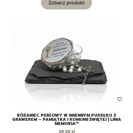
Zobacz produkt
RÓŻANIEC PERŁOWY W IMIENNYM PUDEŁKU Z
GRAWEREM – PAMIĄTKA I KOMUNII ŚWIĘTEJ | LINIA
MEMORIA™
Cena
39,00 zł