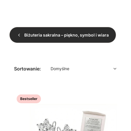
Biżuteria sakralna – piękno, symbol i wiara
Koniec filtrów
Lista produktów
Domyślne
Sortowanie:
Domyślne
Bestseller