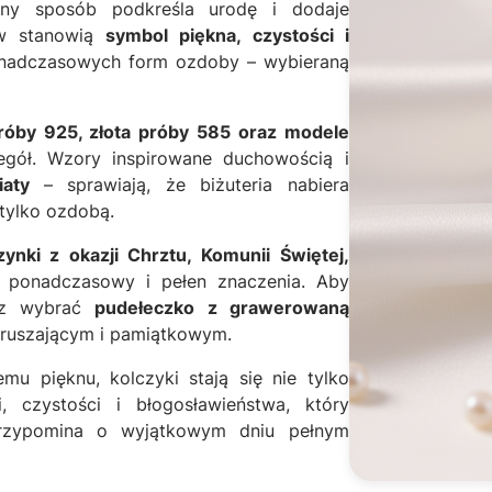
lny sposób podkreśla urodę i dodaje
ów stanowią
symbol piękna, czystości i
 ponadczasowych form ozdoby – wybieraną
próby 925, złota próby 585 oraz modele
gół. Wzory inspirowane duchowością i
iaty
– sprawiają, że biżuteria nabiera
 tylko ozdobą.
ynki z okazji Chrztu, Komunii Świętej,
 ponadczasowy i pełen znaczenia. Aby
esz wybrać
pudełeczko z grawerowaną
wzruszającym i pamiątkowym.
mu pięknu, kolczyki stają się nie tylko
i, czystości i błogosławieństwa, który
przypomina o wyjątkowym dniu pełnym