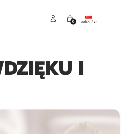
Zaloguj się
Koszyk
Y
polski / zł
DZIĘKU I