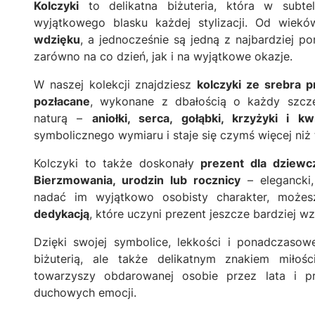
Kolczyki
to delikatna biżuteria, która w subte
wyjątkowego blasku każdej stylizacji. Od wiek
wdzięku
, a jednocześnie są jedną z najbardziej
zarówno na co dzień, jak i na wyjątkowe okazje.
W naszej kolekcji znajdziesz
kolczyki ze srebra 
pozłacane
, wykonane z dbałością o każdy szcze
naturą –
aniołki, serca, gołąbki, krzyżyki i kw
symbolicznego wymiaru i staje się czymś więcej niż
Kolczyki to także doskonały
prezent dla dziewcz
Bierzmowania, urodzin lub rocznicy
– elegancki,
nadać im wyjątkowo osobisty charakter, moż
dedykacją
, które uczyni prezent jeszcze bardziej 
Dzięki swojej symbolice, lekkości i ponadczasowe
biżuterią, ale także delikatnym znakiem miłośc
towarzyszy obdarowanej osobie przez lata i 
duchowych emocji.