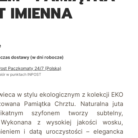
T IMIENNA
e
 czas dostawy (w dni robocze)
Post Paczkomaty 24/7 (Polska)
biór w punktach INPOST
ieca w stylu ekologicznym z kolekcji
EKO
izowana Pamiątka Chrztu
. Naturalna juta
ikatnym szyfonem tworzy subtelny,
. Wykonana z wysokiej jakości wosku,
ieniem i datą uroczystości – elegancka