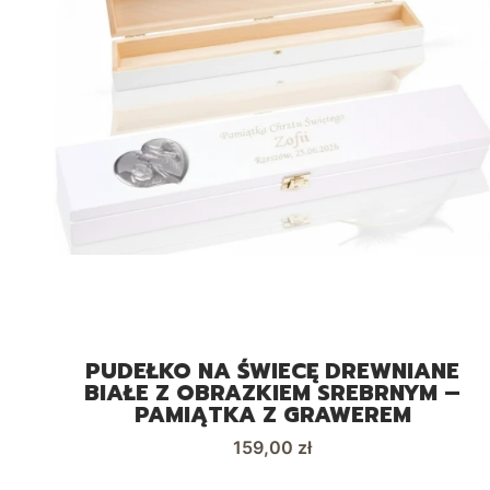
™
PUDEŁKO NA ŚWIECĘ DREWNIANE
BIAŁE Z OBRAZKIEM SREBRNYM –
PAMIĄTKA Z GRAWEREM
Cena
159,00 zł