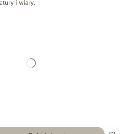
tury i wiary.
unia Święta
spres – do 24h (priorytetowe wykonanie)