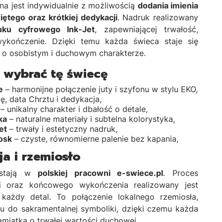
a jest indywidualnie z możliwością
dodania imienia
iętego oraz krótkiej dedykacji
. Nadruk realizowany
ruku cyfrowego Ink-Jet
, zapewniającej trwałość,
wykończenie. Dzięki temu każda świeca staje się
 o osobistym i duchowym charakterze.
 wybrać tę świecę
e
– harmonijne połączenie juty i szyfonu w stylu EKO,
ę, data Chrztu i dedykacja,
– unikalny charakter i dbałość o detale,
ka
– naturalne materiały i subtelna kolorystyka,
et
– trwały i estetyczny nadruk,
osk
– czyste, równomierne palenie bez kapania,
a i rzemiosło
wstają w
polskiej pracowni e-swiece.pl
. Proces
cji oraz końcowego wykończenia realizowany jest
 każdy detal. To połączenie lokalnego rzemiosła,
u do sakramentalnej symboliki, dzięki czemu każda
amiątką o trwałej wartości duchowej