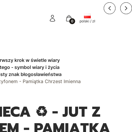
Zaloguj się
Koszyk
Y
polski / zł
erwszy krok w świetle wiary
ego - symbol wiary i życia
isty znak błogosławieństwa
szyfonem - Pamiątka Chrzest Imienna
ECA ♻ - JUT Z
EM - PAMIĄTKA