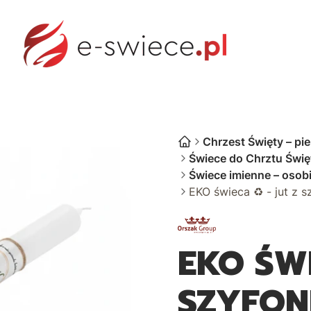
 - NAJCZĘSTSZE PYTANIA
FORMULARZ KONTAKTOW
Chrzest Święty – pi
Świece do Chrztu Święt
Świece imienne – osob
EKO świeca ♻ - jut z 
EKO ŚWI
SZYFON