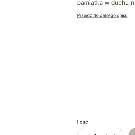
pamiątka w duchu na
Przejdź do pełnego opisu
*
Dane do personalizacji
*
Rodzaj personalizacji
Chrzest Święty
I Kom
*
Czas realizacji
Standard – do 48h
Ek
Ilość