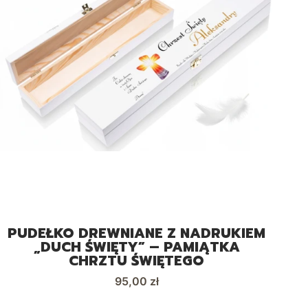
PUDEŁKO DREWNIANE Z NADRUKIEM
P
„DUCH ŚWIĘTY” – PAMIĄTKA
CHRZTU ŚWIĘTEGO
Cena
95,00 zł