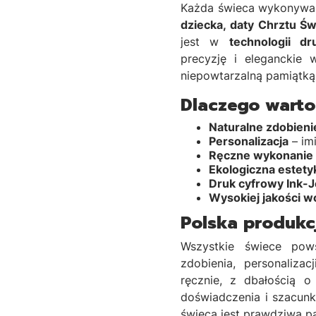
Każda świeca wykonywan
dziecka, daty Chrztu Św
jest w
technologii d
precyzję i eleganckie 
niepowtarzalną pamiątką
Dlaczego warto
Naturalne zdobieni
Personalizacja
– imi
Ręczne wykonanie
Ekologiczna estety
Druk cyfrowy Ink-J
Wysokiej jakości w
Polska produkcj
Wszystkie świece po
zdobienia, personaliza
ręcznie, z dbałością o
doświadczenia i szacunk
świeca jest prawdziwą p