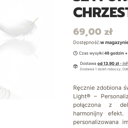
CHRZES
69,00 zł
Cena
Dostępność:
w magazyni
Czas wysyłki:
48 godzin +
Dostawa
od 13,90 zł
- In
Dostawa 1 dzień roboczy; Od
Ręcznie zdobiona św
Light® – Personal
połączona z del
harmonijny efekt
personalizowana im