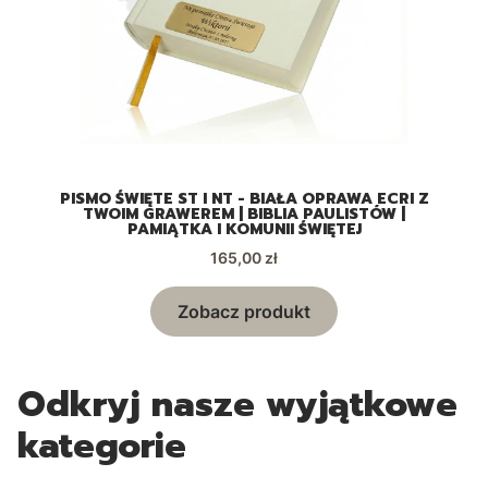
A
PISMO ŚWIĘTE ST I NT - BIAŁA OPRAWA ECRI Z
TWOIM GRAWEREM | BIBLIA PAULISTÓW |
PAMIĄTKA I KOMUNII ŚWIĘTEJ
Cena
165,00 zł
Zobacz produkt
Odkryj nasze wyjątkowe
kategorie