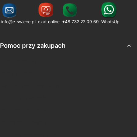
info@e-swiece.pl
czat online
+48 732 22 09 69
WhatsUp
Linki w stopce
Pomoc przy zakupach
Koszty dostawy
Formy płatności
Czas realizacji zamówienia
Polityka prywatności
Regulamin zakupów
Reklamacje i zwroty
FAQ - najczęstsze pytania