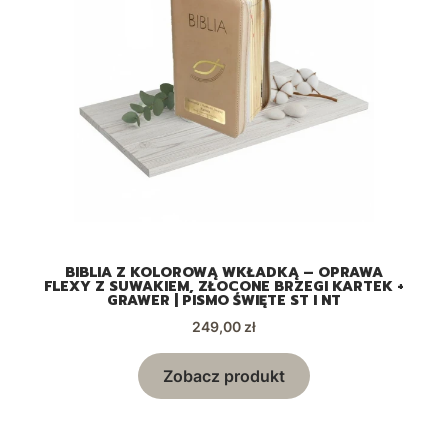
BIBLIA Z KOLOROWĄ WKŁADKĄ – OPRAWA
I
FLEXY Z SUWAKIEM, ZŁOCONE BRZEGI KARTEK +
K
GRAWER | PISMO ŚWIĘTE ST I NT
Cena
249,00 zł
Zobacz produkt