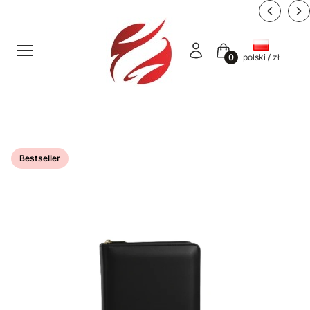
Menu
Zaloguj się
Koszyk
polski / zł
Etykiety
Bestseller