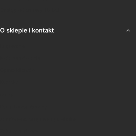
Odstąp od umowy TUTAJ
O sklepie i kontakt
Logowanie
Moje zamówienia
Opinie klientów
Kontakt
O nas
Karta Dużej Rodziny
Zamówienia grupowe i parafialne
Zakupy hurtowe