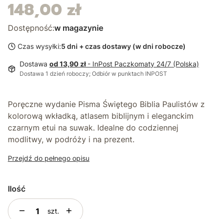
148,00 zł
Cena
Dostępność:
w magazynie
Czas wysyłki:
5 dni + czas dostawy (w dni robocze)
Dostawa
od 13,90 zł
- InPost Paczkomaty 24/7 (Polska)
Dostawa 1 dzień roboczy; Odbiór w punktach INPOST
Poręczne wydanie
Pisma Świętego Biblia Paulistów
z
kolorową wkładką, atlasem biblijnym i eleganckim
czarnym etui na suwak
. Idealne do codziennej
modlitwy, w podróży i na prezent.
Przejdź do pełnego opisu
Ilość
szt.