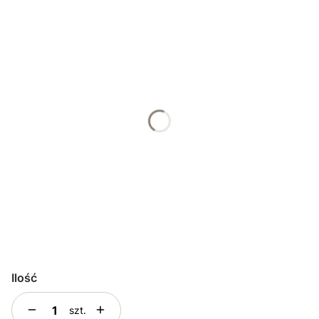
*
Projekt
Dobry Pasterz
Dar Eucharystii
*
Podaj pełną treść personalizacji
*
Projekt do akceptacji
NIE
TAK – chcę otrzymać podgląd projektu do
Wybranie tej opcji
akceptacji
(+10,00 zł)
Ilość
szt.