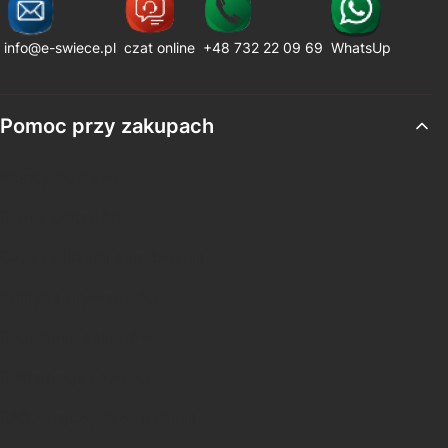
info@e-swiece.pl
czat online
+48 732 22 09 69
WhatsUp
Linki w stopce
Pomoc przy zakupach
Koszty dostawy
Formy płatności
Czas realizacji zamówienia
Polityka prywatności
Regulamin zakupów
Reklamacje i zwroty
FAQ - najczęstsze pytania