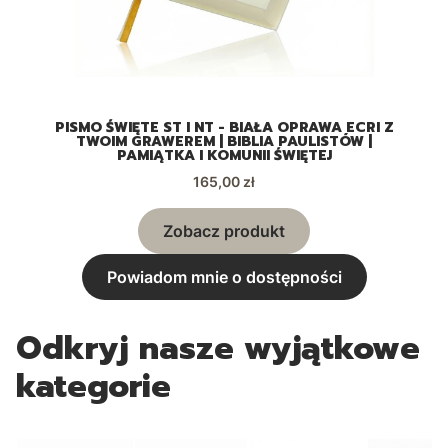
A
PISMO ŚWIĘTE ST I NT - BIAŁA OPRAWA ECRI Z
TWOIM GRAWEREM | BIBLIA PAULISTÓW |
PAMIĄTKA I KOMUNII ŚWIĘTEJ
Cena
165,00 zł
Zobacz produkt
Powiadom mnie o dostępności
Odkryj nasze wyjątkowe
kategorie