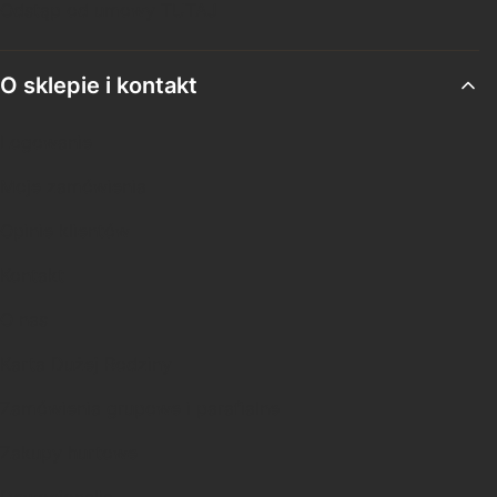
Odstąp od umowy TUTAJ
O sklepie i kontakt
Logowanie
Moje zamówienia
Opinie klientów
Kontakt
O nas
Karta Dużej Rodziny
Zamówienia grupowe i parafialne
Zakupy hurtowe
Dewocjonalia