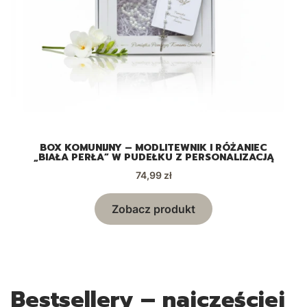
EM
BOX KOMUNIJNY – MODLITEWNIK I RÓŻANIEC
„BIAŁA PERŁA” W PUDEŁKU Z PERSONALIZACJĄ
„
Cena
74,99 zł
Zobacz produkt
Bestsellery – najczęściej