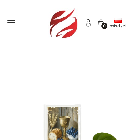
Menu
Zaloguj się
Koszyk
polski / zł
Etykiety