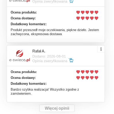
w
-
ć
Opinia zweryfikowana
K
s
j
a
u
ź
Ocena produktu:
Ocena dostawy:
Dodatkowy komentarz:
Produkt przeszedł moje oczekiwania, piękne dzieło. Jestem
zachwycona, ekspresowa dostawa
Rafał A.
Dodano: 2026-08-01
Opinia zweryfikowana
Ocena produktu:
Ocena dostawy:
Dodatkowy komentarz:
Bardzo szybka realizacja! Wszystko zgodne z
zamówieniem.
Więcej opinii