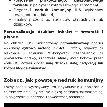
Połączenie
praktycznego, kieszonkowego
formatu
z pełnym tekstem Nowego Testamentu,
Elegancki
nadruk komunijny IHS
wykonany
trwałą metodą Ink-Jet,
Idealny prezent od rodziców chrzestnych lub
dziadków.
Personalizacja drukiem Ink-Jet – trwałość i
piękno
Na okładce Biblii umieszczamy
personalizowany nadruk
wykonany
cyfrową metodą Ink-Jet
– trwały, odporny na
blaknięcie i ścieranie. Wykonywany bezpośrednio na
powierzchni oprawy, zachowuje intensywność kolorów przez
wiele lat. Możesz dodać
imię dziecka, datę, dedykację lub
krótkie błogosławieństwo
.
Zobacz, jak powstaje nadruk komunijny
Każdy nadruk wykonywany jest indywidualnie z dbałością o
najmniejszy detal, by stał się piękną pamiątką sakramentalną.
To połączenie duchowości i nowoczesnej technologii.