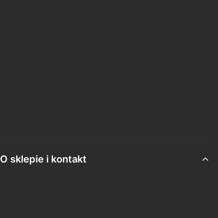
Formy płatności
Czas realizacji zamówienia
Polityka prywatności
Regulamin zakupów
Reklamacje i zwroty
FAQ - najczęstsze pytania
Odstąp od umowy TUTAJ
O sklepie i kontakt
Logowanie
Moje zamówienia