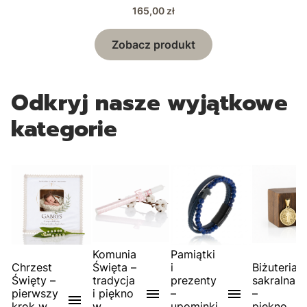
Cena
165,00 zł
Zobacz produkt
Odkryj nasze wyjątkowe
kategorie
Komunia
Pamiątki
Chrzest
Święta –
i
Biżuteria
Święty –
tradycja
prezenty
sakralna
pierwszy
i piękno
–
–
krok w
w
upominki
piękno,