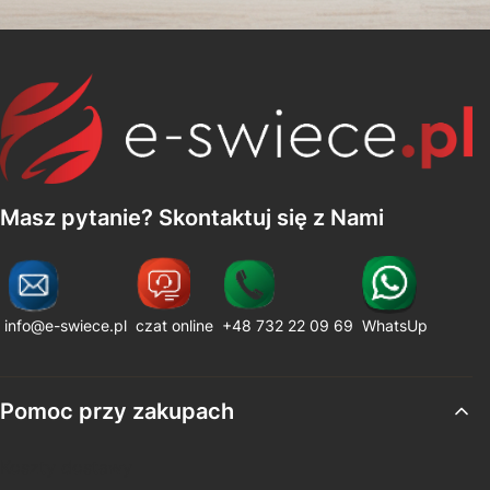
Masz pytanie? Skontaktuj się z Nami
info@e-swiece.pl
czat online
+48 732 22 09 69
WhatsUp
Linki w stopce
Pomoc przy zakupach
Koszty dostawy