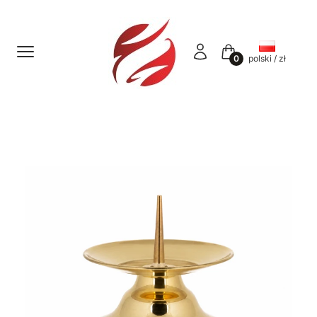
Menu
Zaloguj się
Koszyk
polski / zł
Etykiety