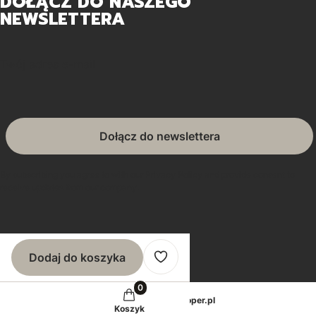
DOŁĄCZ DO NASZEGO
NEWSLETTERA
Twój adres e-mail
Dołącz do newslettera
By subscribing you agree to with our Privacy Policy and provide consent to
receive updates from our company.
© Copyright 2025
Shoper
Dodaj do koszyka
Sklep internetowy
Shoper.pl
Koszyk