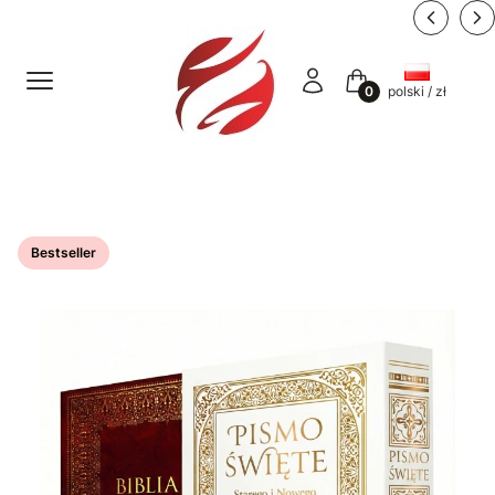
Menu
Zaloguj się
Koszyk
polski / zł
Etykiety
Bestseller