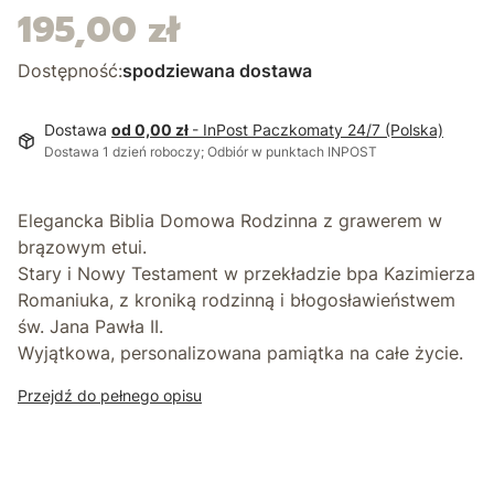
195,00 zł
Cena
Dostępność:
spodziewana dostawa
Dostawa
od 0,00 zł
- InPost Paczkomaty 24/7 (Polska)
Dostawa 1 dzień roboczy; Odbiór w punktach INPOST
Elegancka
Biblia Domowa Rodzinna z grawerem
w
brązowym etui.
Stary i Nowy Testament w przekładzie bpa Kazimierza
Romaniuka, z kroniką rodzinną i błogosławieństwem
św. Jana Pawła II.
Wyjątkowa, personalizowana pamiątka na całe życie.
Przejdź do pełnego opisu
Podaj pełną treść personalizacji
Opcjonalne