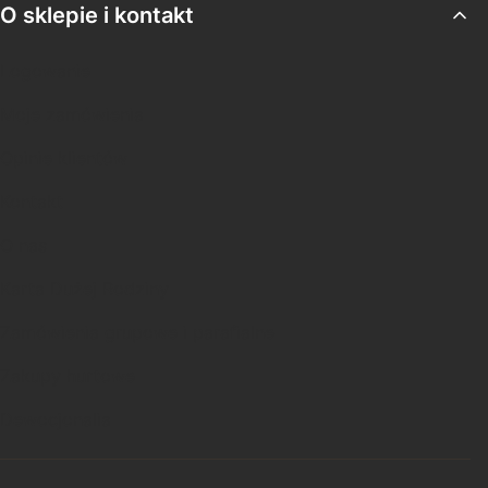
O sklepie i kontakt
Logowanie
Moje zamówienia
Opinie klientów
Kontakt
O nas
Karta Dużej Rodziny
Zamówienia grupowe i parafialne
Zakupy hurtowe
Dewocjonalia