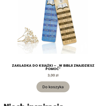
,
ZAKŁADKA DO KSIĄŻKI – „W BIBLII ZNAJDZIESZ
POMOC”
Cena
3,00 zł
Do koszyka