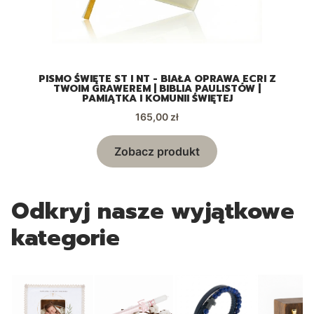
A
PISMO ŚWIĘTE ST I NT - BIAŁA OPRAWA ECRI Z
TWOIM GRAWEREM | BIBLIA PAULISTÓW |
PAMIĄTKA I KOMUNII ŚWIĘTEJ
Cena
165,00 zł
Zobacz produkt
Odkryj nasze wyjątkowe
kategorie