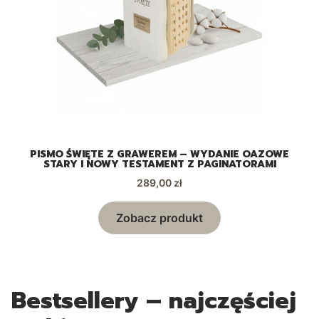
TU
PISMO ŚWIĘTE Z GRAWEREM – WYDANIE OAZOWE
 Z
STARY I NOWY TESTAMENT Z PAGINATORAMI
Cena
289,00 zł
Zobacz produkt
Bestsellery – najczęściej