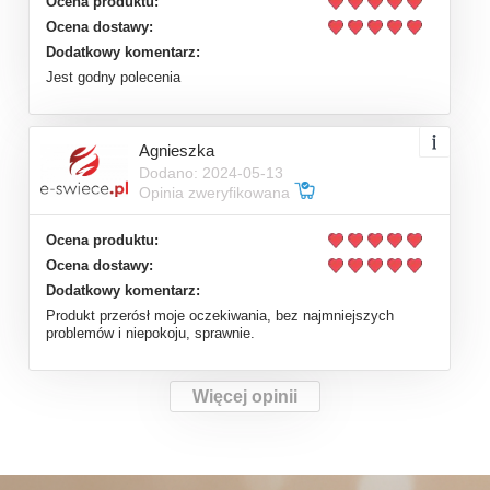
K
s
j
a
u
ź
Ocena produktu:
Ocena dostawy:
Dodatkowy komentarz:
Jest godny polecenia
Agnieszka
Dodano: 2024-05-13
Opinia zweryfikowana
Ocena produktu:
Ocena dostawy:
Dodatkowy komentarz:
Produkt przerósł moje oczekiwania, bez najmniejszych
problemów i niepokoju, sprawnie.
Więcej opinii