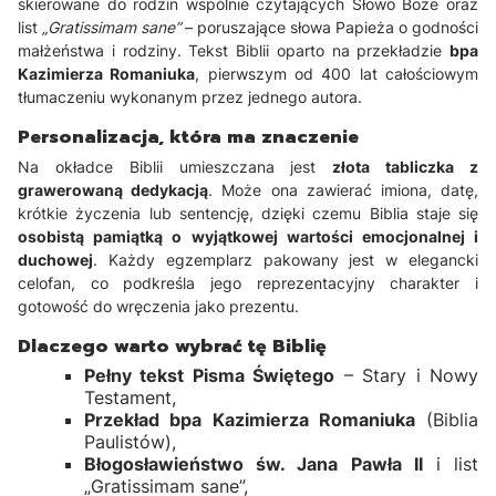
skierowane do rodzin wspólnie czytających Słowo Boże oraz
list
„Gratissimam sane”
– poruszające słowa Papieża o godności
małżeństwa i rodziny. Tekst Biblii oparto na przekładzie
bpa
Kazimierza Romaniuka
, pierwszym od 400 lat całościowym
tłumaczeniu wykonanym przez jednego autora.
Personalizacja, która ma znaczenie
Na okładce Biblii umieszczana jest
złota tabliczka z
grawerowaną dedykacją
. Może ona zawierać imiona, datę,
krótkie życzenia lub sentencję, dzięki czemu Biblia staje się
osobistą pamiątką o wyjątkowej wartości emocjonalnej i
duchowej
. Każdy egzemplarz pakowany jest w elegancki
celofan, co podkreśla jego reprezentacyjny charakter i
gotowość do wręczenia jako prezentu.
Dlaczego warto wybrać tę Biblię
Pełny tekst Pisma Świętego
– Stary i Nowy
Testament,
Przekład bpa Kazimierza Romaniuka
(Biblia
Paulistów),
Błogosławieństwo św. Jana Pawła II
i list
„Gratissimam sane”,